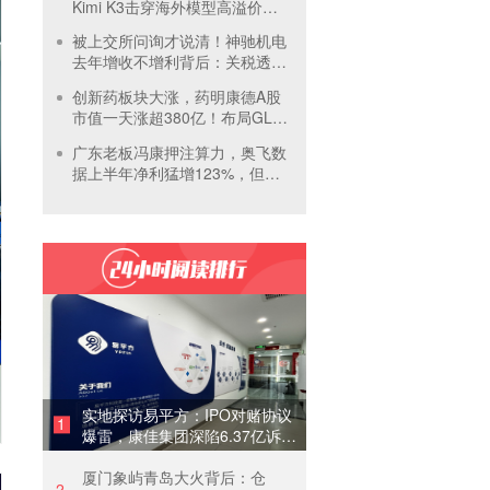
Kimi K3击穿海外模型高溢价壁
垒，引爆全球大模型价格战
被上交所问询才说清！神驰机电
去年增收不增利背后：关税透支
订单、北美飓风骤减
创新药板块大涨，药明康德A股
市值一天涨超380亿！布局GLP-
1面临竞争加剧
广东老板冯康押注算力，奥飞数
据上半年净利猛增123%，但总
负债首超126亿元
实地探访易平方：IPO对赌协议
1
爆雷，康佳集团深陷6.37亿诉讼
泥潭
厦门象屿青岛大火背后：仓
2