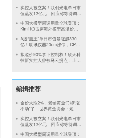
存技术、资金、供应链三重短板
实控人被立案！联创光电单日市
值蒸发12亿元，回应称等待调查
结果
中国大模型周调用量全球登顶：
Kimi K3击穿海外模型高溢价壁
垒，引爆全球大模型价格战
A股“股王”单日市值暴涨超330
亿！联讯仪器20cm涨停，CPO
热潮挡不住？
拟溢价90%拿下控制权！欣天科
技新实控人曾被马云提点：上市
是非常严肃的事情
编辑推荐
金价大涨2%，老铺黄金们却“涨
不动”了！世界黄金协会：短期
内首饰市场难快速回暖
实控人被立案！联创光电单日市
值蒸发12亿元，回应称等待调查
结果
中国大模型周调用量全球登顶：