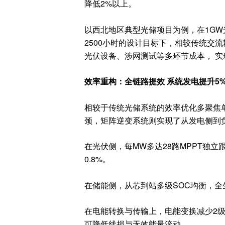
降低2%以上。
以西北地区典型光储项目为例，在1GW
2500小时的设计目标下，相较传统交
光伏设备、涉网测试等多环节成本， 实
效率重构：
全链路提效 系统发电提升5
相较于传统光储系统的效率优化多聚焦
颈，矩阵逆变系统则实现了从发电侧到
在光伏侧，
每MW多达
28路MPPT
独立
0.8%
。
在储能侧，
从芯到站多级SOC均衡，全
在电能转换与传输上，
电能变换减少2
可降低线损与无效能量流动。