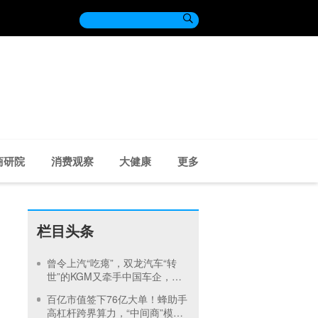

商研院
消费观察
大健康
更多
栏目头条
曾令上汽“吃瘪”，双龙汽车“转
世”的KGM又牵手中国车企，奇
瑞全球化如何再进一步
百亿市值签下76亿大单！蜂助手
高杠杆跨界算力，“中间商”模式