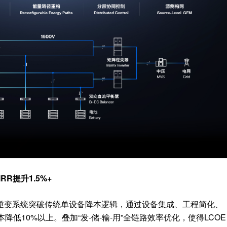
IRR提升1.5%+
逆变系统突破传统单设备降本逻辑，通过设备集成、工程简化、
低10%以上。叠加“发-储-输-用”全链路效率优化，使得LCOE