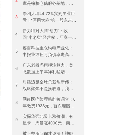
库是橡胶仓储服务基地，当
天气温未达预警，集团5月刚
净利大增44.72%实则主业巨
进行安全管理培训
3
亏！“医用大麻”第一股永吉股
份转型阵痛：靠1.18亿私募
伊力特对大商“动刀”：收
收益“保盈”
4
回“小老窖”经营权，厂商一体
化收入全年增长近三成
容百科技重仓钠电产业化：
5
中报业绩扭亏负债率走高，
百亿扩产承压前行
广东老板冯康押注算力，奥
6
飞数据上半年净利猛增
123%，但总负债首超126亿
对话追觅全球总裁常新伟：
元
7
战略聚焦不是换赛道，我们
会长期深耕物理 AI
网红医疗险理赔乱象调查：8
8
年缴费1933元，首次理赔被
卡17天！百万医疗险“宽进严
实探华强北显卡涨价潮，有
出”困住投保人
9
显卡一周暴涨4000元，商
户：贵到我都不敢进货
被上交所问询才说清！神驰