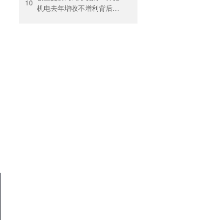
10
机电去年增收不增利背后：
关税透支订单、北美飓风骤
减