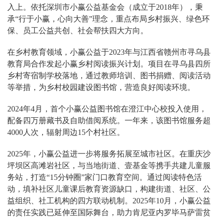
入上。依托深圳市小赢公益基金会（成立于2018年），秉
承“行于小赢，心向大善”理念，重点布局乡村振兴、绿色环
保、员工公益共创、社会帮扶四大方向。
在乡村教育领域，小赢公益于2023年与江西省赣州市寻乌县
教育局合作发起小赢乡村阅读振兴计划。项目在寻乌县四所
乡村寄宿制学校落地，通过教师培训、图书捐赠、阅读活动
等举措，为乡村校园建设图书馆，营造良好阅读环境。
2024年4月，首个小赢公益图书馆在澄江中心校投入使用，
配备四万册藏书及自助借阅系统。一年来，该图书馆服务超
4000人次，辐射周边15个村社区。
2025年，小赢公益进一步将服务拓展至城市社区。在重庆沙
坪坝区高滩岩社区，与当地街道、壹基金等携手共建儿童服
务站，打造“15分钟圈”家门口教育空间。通过阅读特色活
动，填补社区儿童课后教育资源缺口，构建街道、社区、公
益组织、社工机构的四方联动机制。2025年10月，小赢公益
的责任实践已延伸至国际舞台，助力肯尼亚内罗毕马萨雷贫