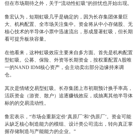
但在市场期待之外，关于“流动性虹吸”的担忧也开始出现。
鲁宏认为，短期虹吸几乎是确定的，因为长存集团体量巨
大、机构配置、全市场关注集中。资金将从中小存储股、无
核心技术的半导体小票中迅速流出，形成显著虹吸，但长期
看可提升板块容量。
在他看来，这种虹吸效应主要来自多方面。首先是机构配置
型虹吸。公募、保险、外资等长期资金，按权重配置A股唯
一的NAND IDM核心资产，会主动卖出部分边缘持来调
仓。
其次是情绪交易型虹吸。长存集团上市初期预计换手率高，
活跃资金（游资、散户）追逐赚钱效应，或抽离其他半导体
标的的交易流动性。
鲁宏表示，“市场会重新定价‘真原厂’和‘伪原厂’。资金可能
从缺乏核心制造能力的模组、设计类公司流出，转向真正掌
握存储制造与产能能力的企业。”