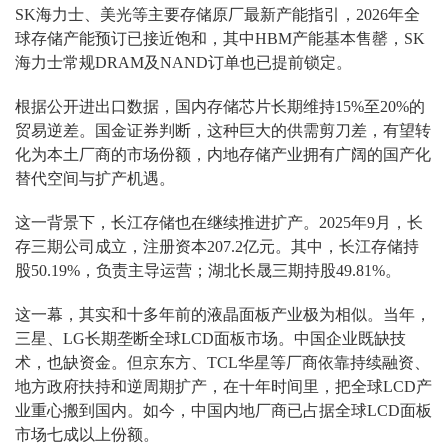
SK海力士、美光等主要存储原厂最新产能指引，2026年全
球存储产能预订已接近饱和，其中HBM产能基本售罄，SK
海力士常规DRAM及NAND订单也已提前锁定。
根据公开进出口数据，国内存储芯片长期维持15%至20%的
贸易逆差。国金证券判断，这种巨大的供需剪刀差，有望转
化为本土厂商的市场份额，内地存储产业拥有广阔的国产化
替代空间与扩产机遇。
这一背景下，长江存储也在继续推进扩产。2025年9月，长
存三期公司成立，注册资本207.2亿元。其中，长江存储持
股50.19%，负责主导运营；湖北长晟三期持股49.81%。
这一幕，其实和十多年前的液晶面板产业极为相似。当年，
三星、LG长期垄断全球LCD面板市场。中国企业既缺技
术，也缺资金。但京东方、TCL华星等厂商依靠持续融资、
地方政府扶持和逆周期扩产，在十年时间里，把全球LCD产
业重心搬到国内。如今，中国内地厂商已占据全球LCD面板
市场七成以上份额。