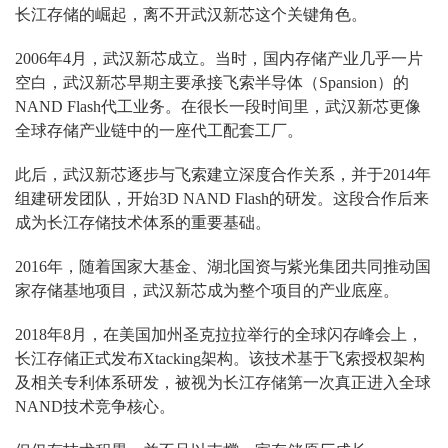
长江存储的崛起，离不开武汉新芯这个关键角色。
2006年4月，武汉新芯成立。当时，国内存储产业几乎一片
空白，武汉新芯早期主要承接飞索半导体（Spansion）的
NAND Flash代工业务。在很长一段时间里，武汉新芯更像
全球存储产业链中的一座代工配套工厂。
此后，武汉新芯逐步与飞索建立深度合作关系，并于2014年
组建研发团队，开始3D NAND Flash的研发。这段合作后来
成为长江存储技术体系的重要基础。
2016年，随着国家大基金、湖北国资与紫光集团共同推动国
家存储基地项目，武汉新芯成为整个项目的产业底座。
2018年8月，在美国加州圣克拉拉举行的全球闪存峰会上，
长江存储正式发布Xtacking架构。该技术基于飞索授权架构
及相关专利体系研发，被视为长江存储第一次真正进入全球
NAND技术竞争核心。