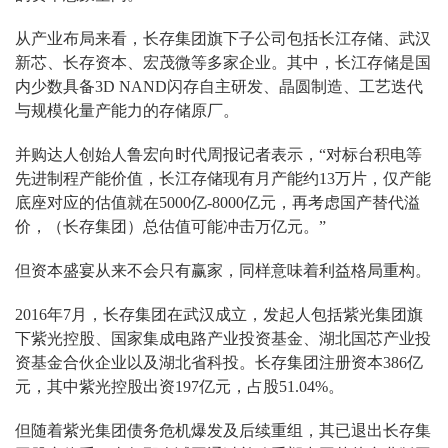
从产业布局来看，长存集团旗下子公司包括长江存储、武汉
新芯、长存资本、宏茂微等多家企业。其中，长江存储是国
内少数具备3D NAND闪存自主研发、晶圆制造、工艺迭代
与规模化量产能力的存储原厂。
并购达人创始人鲁宏向时代周报记者表示，“对标台积电等
先进制程产能价值，长江存储现有月产能约13万片，仅产能
底座对应的估值就在5000亿-8000亿元，再考虑国产替代溢
价，（长存集团）总估值可能冲击万亿元。”
但资本盛宴从来不会只有赢家，同样意味着利益格局重构。
2016年7月，长存集团在武汉成立，发起人包括紫光集团旗
下紫光控股、国家集成电路产业投资基金、湖北国芯产业投
资基金合伙企业以及湖北省科投。长存集团注册资本386亿
元，其中紫光控股出资197亿元，占股51.04%。
但随着紫光集团债务危机爆发及后续重组，其已退出长存集