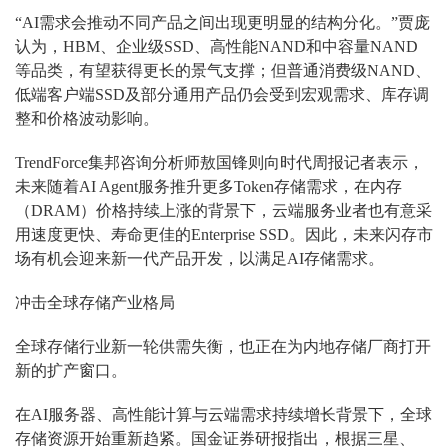
“AI需求会推动不同产品之间出现更明显的结构分化。”贾庞
认为，HBM、企业级SSD、高性能NAND和中容量NAND
等品类，有望获得更长的景气支撑；但普通消费级NAND、
低端客户端SSD及部分通用产品仍会受到宏观需求、库存调
整和价格波动影响。
TrendForce集邦咨询分析师敖国锋则向时代周报记者表示，
未来随着AI Agent服务推升更多Token存储需求，在内存
（DRAM）价格持续上涨的背景下，云端服务业者也有意采
用速度更快、寿命更佳的Enterprise SSD。因此，未来闪存市
场有机会迎来新一代产品开发，以满足AI存储需求。
冲击全球存储产业格局
全球存储行业新一轮供需失衡，也正在为内地存储厂商打开
新的扩产窗口。
在AI服务器、高性能计算与云端需求持续增长背景下，全球
存储资源开始重新趋紧。国金证券研报指出，根据三星、