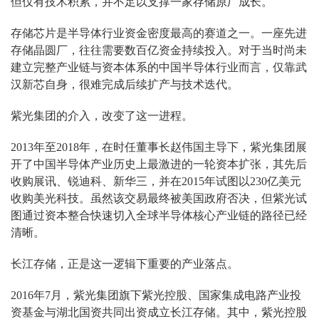
但仅有技术积累，并不足以支撑一家存储原厂成长。
存储芯片是半导体行业资金密度最高的赛道之一。一座先进
存储晶圆厂，往往需要数百亿资金持续投入。对于当时尚未
建立完整产业链与资本体系的中国半导体行业而言，仅靠武
汉新芯自身，很难完成后续扩产与技术迭代。
紫光集团的介入，改变了这一进程。
2013年至2018年，在时任董事长赵伟国主导下，紫光集团展
开了中国半导体产业历史上最激进的一轮资本扩张，其先后
收购展讯、锐迪科、新华三，并在2015年试图以230亿美元
收购美光科技。虽然该交易最终被美国政府否决，但紫光试
图通过资本整合快速切入全球半导体核心产业链的路径已经
清晰。
长江存储，正是这一逻辑下重要的产业落点。
2016年7月，紫光集团旗下紫光控股、国家集成电路产业投
资基金与湖北国资共同出资成立长江存储。其中，紫光控股