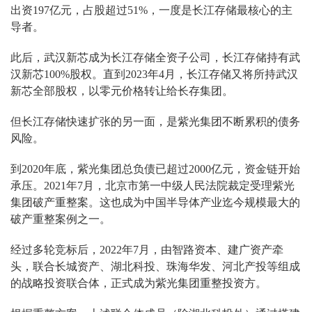
出资197亿元，占股超过51%，一度是长江存储最核心的主
导者。
此后，武汉新芯成为长江存储全资子公司，长江存储持有武
汉新芯100%股权。直到2023年4月，长江存储又将所持武汉
新芯全部股权，以零元价格转让给长存集团。
但长江存储快速扩张的另一面，是紫光集团不断累积的债务
风险。
到2020年底，紫光集团总负债已超过2000亿元，资金链开始
承压。2021年7月，北京市第一中级人民法院裁定受理紫光
集团破产重整案。这也成为中国半导体产业迄今规模最大的
破产重整案例之一。
经过多轮竞标后，2022年7月，由智路资本、建广资产牵
头，联合长城资产、湖北科投、珠海华发、河北产投等组成
的战略投资联合体，正式成为紫光集团重整投资方。