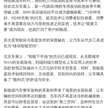
传统燃油车时代，强劲动力与低油耗是鱼与熊掌不可兼得。
但在北京车展上，新一代插混/增程专用发动机热效率不断
突破上限，800V高压碳化硅平台成为旗舰标配，“5分钟充
好、9分钟充饱”的闪充、超充技术让消费者刮目相看。消费
者不再需要在动力与里程焦虑之间妥协，技术让“既要又
要”成为现实，也就打消了用户的顾虑。
其次是智能化与底盘技术的深度融合，让汽车从代步工具进
化为“移动智能空间”。
北京车展上，“智能下半场”的共识已成现实。从无图城市
NOA的全面落地，到端到端大模型在上车应用上的狂奔，
高阶智驾正快速向十几万元的平民车型普及；同时，智能底
盘技术如线控转向、主动悬架、后轮转向的加持，让车辆具
备了“预判式”的舒适与安全。
新能源汽车整车架构的革新则带来了场景的全面拓展，让车
辆的空间利用率达到极致。当车内不再是冰冷的机械座舱，
而是可以秒变起居室、会议室的“第三空间”，这种对生活方
式的重构，精准击中了当代消费者的情感与实用诉求。