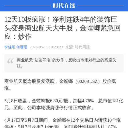
12天10板疯涨！净利连跌4年的装饰巨
头变身商业航天大牛股，金螳螂紧急回
应：炒作
李佳晅 何珊珊
2026-05-11 10:23:23
来源: 时代周报
商业航天“沾边即涨”的炒作，反映出市场对行业的高度关
注。
商业航天概念股反复活跃，金螳螂（002081.SZ）股价疯
涨。
5月8日收盘，金螳螂报6.80元/股，跌幅4.76%，总市值181亿
元。至此，公司本轮强势涨停行情正式收官。
4月17日至5月7日期间，金螳螂在12个交易日内斩获10个涨
停板；5月7日收报7.14元/股，区间累计涨幅高达111.87%，