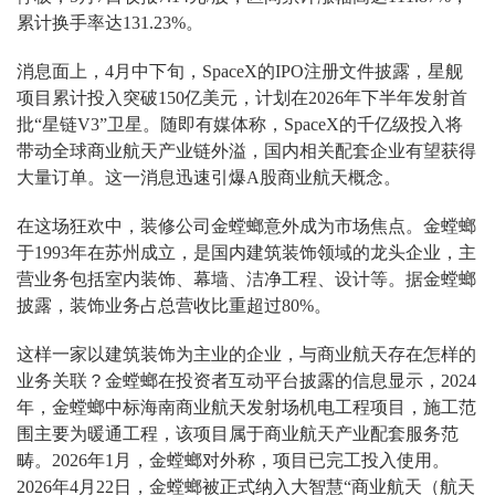
累计换手率达131.23%。
消息面上，4月中下旬，SpaceX的IPO注册文件披露，星舰
项目累计投入突破150亿美元，计划在2026年下半年发射首
批“星链V3”卫星。随即有媒体称，SpaceX的千亿级投入将
带动全球商业航天产业链外溢，国内相关配套企业有望获得
大量订单。这一消息迅速引爆A股商业航天概念。
在这场狂欢中，装修公司金螳螂意外成为市场焦点。
金螳螂
于1993年在苏州成立，是国内建筑装饰领域的龙头企业，主
营业务包括室内装饰、幕墙、洁净工程、设计等。据金螳螂
披露，装饰业务占总营收比重超过80%。
这样一家以建筑装饰为主业的企业，与商业航天存在怎样的
业务关联？金螳螂在投资者互动平台披露的信息显示，
2024
年，金螳螂中标海南商业航天发射场机电工程项目，施工范
围主要为暖通工程，该项目属于商业航天产业配套服务范
畴。2026年1月，金螳螂对外称，项目已完工投入使用。
2026年4月22日，金螳螂被正式纳入大智慧“商业航天（航天