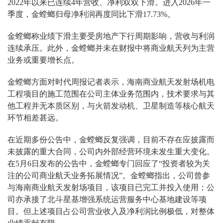
2022年以来已连续4年营收、净利双双下滑。进入2026年一
季度，金螳螂归母净利润再度同比下滑17.73%。
金螳螂称业绩下滑主要受房地产下行周期影响，营收与利润
连续承压。此外，金螳螂并未在财报中将商业航天列为主营
业务或重要增长点。
金螳螂方面对时代周报记者表示，海南商业航天发射场机电
工程项目的施工范围在公司主体业务范围内，技术要求与其
他工程并无本质区别，与火箭发动机、卫星制造等核心航天
环节相差甚远。
在近期多份公告中，金螳螂反复强调，目前不存在应披露而
未披露的重大合同，公司内外部经营环境未发生重大变化。
在5月6日发布的公告中，金螳螂专门回应了“投资者较为关
注的公司商业航天业务拓展情况”。金螳螂指出，公司曾参
与海南商业航天发射场项目，该项目已完工并投入使用；公
司亦承接了北斗星基增强系统运营服务中心基地建设等项
目。但上述项目占公司营业收入及净利润比例极低，对整体