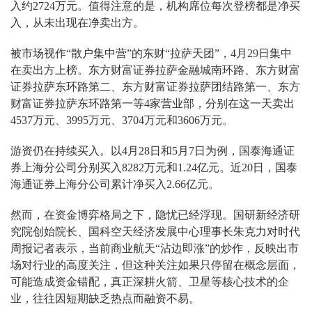
入约2724万元。值得注意的是，机构席位每次登榜都是净买
入，从未出现在净卖出方。
被市场视作“散户集中营”的东财“拉萨天团”，4月29日集中
在卖出方上榜。东方财富证券拉萨金融城南环路、东方财富
证券拉萨东环路第二、东方财富证券拉萨团结路第一、东方
财富证券拉萨东环路第一等4家营业部，分别在这一天卖出
4537万元、3995万元、3704万元和3606万元。
游资仍在持续买入。以4月28日和5月7日为例，国泰海通证
券上海分公司分别买入8282万元和1.24亿元。近20日，国泰
海通证券上海分公司累计净买入2.66亿元。
然而，在资金博弈格局之下，隐忧已经浮现。国研新经济研
究院创始院长、国科空天经济发展中心理事长朱克力对时代
周报记者表示，当前商业航天“沾边即涨”的炒作，反映出市
场对行业的高度关注，但这种关注如果只停留在概念层面，
可能造成资金错配，真正深耕火箭、卫星等核心技术的企
业，往往因短期缺乏热点而融资不易。