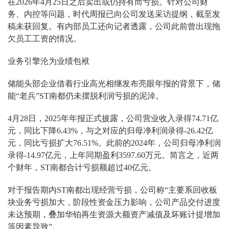
在2026年4月25日之后卖出或仍持有而亏损。针对公司财
务、内控等问题，时代周报已向公司发送采访提纲，截至发
稿未获回复。有内部员工还向记者透露，公司此前曾出现拖
欠员工工资的情况。
业务引擎沦为业绩包袱
储能头部企业借着行业高光相继发布亮眼年报的背景下，储
能“老兵”ST南都仍未摆脱利润亏损的泥淖。
4月28日，2025年年报正式披露，公司营业收入录得74.71亿
元，同比下降6.43%，与之对应的归母净利润录得-26.42亿
元，同比亏损扩大76.51%。此前的2024年，公司归母净利润
录得-14.97亿元，上年同期盈利3597.60万元。简言之，近两
个财年，ST南都合计亏损额超过40亿元。
对于报告期内ST南都出现经营亏损，公司称“主要系回收板
块业务亏损加大，阶段性资金压力影响，公司产品交付进度
未达预期，叠加华铂再生资源大额资产减值及坏账计提增加
等因素导致”。