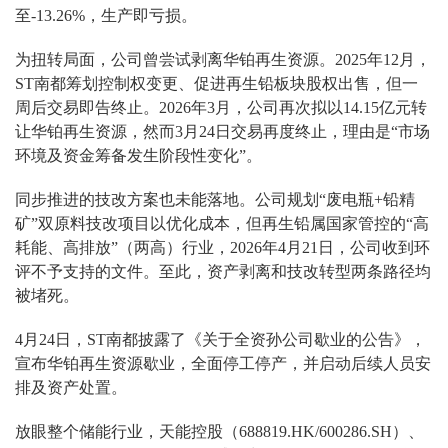
至-13.26%，生产即亏损。
为扭转局面，公司曾尝试剥离华铂再生资源。2025年12月，
ST南都筹划控制权变更、促进再生铅板块股权出售，但一
周后交易即告终止。2026年3月，公司再次拟以14.15亿元转
让华铂再生资源，然而3月24日交易再度终止，理由是“市场
环境及资金筹备发生阶段性变化”。
同步推进的技改方案也未能落地。公司规划“废电瓶+铅精
矿”双原料技改项目以优化成本，但再生铅属国家管控的“高
耗能、高排放”（两高）行业，2026年4月21日，公司收到环
评不予支持的文件。至此，资产剥离和技改转型两条路径均
被堵死。
4月24日，ST南都披露了《关于全资孙公司歇业的公告》，
宣布华铂再生资源歇业，全面停工停产，并启动后续人员安
排及资产处置。
放眼整个储能行业，天能控股（688819.HK/600286.SH）、