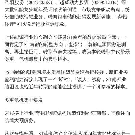
圣阳股份（002580.SZ）、超威动力股票（000951.HK）等
大批铅酸龙头近年受环保政策倒逼、市场竞争驱动所迫，纷
纷借助收缩铅业务、转向锂电储能获得发展新势能。“弃铅
转锂”可以说是行业普遍现象。
上述能源行业协会副会长谈及ST南都的战略转型之际，一
面肯定了ST南都的转型方向，也指出，南都电源因激进剥
离、再生铅巨亏、转型节奏失控等，成为本轮转型中代价最
惨重、危机最集中的典型样本。
“ST南都的财务困境本质是转型节奏没有把控好，新旧业务
盈利能力衔接出现了一个‘断档’。”该人士续称，ST南都业
绩困境也给近年转型的储能企业提供了一个可参考的样本。
多重危机集中爆发
未能搭上行业“弃铅转锂”结构转型红利的ST南都，当前还面
临着大额债务。
从财务指标看，ST南都资产负债率从2024年末的约80%进一