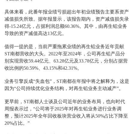
具体来看，此番年报业绩亏损超出年初业绩预告主要系资产
减值损失所致。据年报显示，该报告期内，资产减值损失录
得-15.24亿元，占据利润总额60.36%。其中，由再生铅业务
导致的资产减值高达13亿元。
值得一提的是，当前严重拖累业绩的再生铅业务近年贡献
ST南都营收的大头。2022年至2024年，公司再生铅产品分
别实现营收59.44亿元、63.28亿元及33.78亿元，分别占据营
收比例的50.59%、43.15%和42.31%。
业务引擎反成“失血包”，ST南都在年报中将之解释为，这是
因为“公司持续优化业务结构，对再生铅业务主动减产”。
更早前，ST南都人士谈及公司近年的业务布局，也向时代
周报表示过，“公司将于2025年对再生铅业务进行业务调
整，预计2025年全年回收板块营业收入将从50%占比下降至
20%占比。”