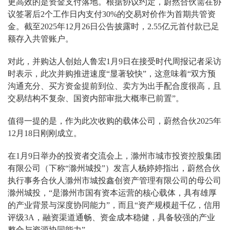
更高效的是资金支付落地。根据协议约定，蔚然合伙需在协
议签署后2个工作日内支付30%的交易对价作为首期共管资
金。截至2025年12月26日公告披露时，2.55亿元首付款已足
额存入共管账户。
对此，并购达人创始人鲁宏1月9日在接受时代周报记者采访
时表示，此次并购推进速度“显著较快”，这意味着“双方预
沟通充分、买方资金提前到位、卖方为出手配合度很高，且
交易结构不复杂、国资内部审批大概率已前置”。
值得一提的是，作为此次收购的载体公司，蔚然合伙2025年
12月18日刚刚成立。
在1月9日举办的投资者交流会上，滁州市城市投资控股集团
有限公司（下称“滁州城投”）发言人杨婷婷指出，蔚然合伙
执行事务合伙人滁州市城投鑫创资产管理有限公司的母公司
滁州城投，“是滁州市国有资本运营的核心载体，具有雄厚
的产业背景与深度协同能力”，而且“资产规模超千亿，信用
评级3A，融资渠道通畅、资金成本稳健，具备较强的产业
整合与资源协同能力”。