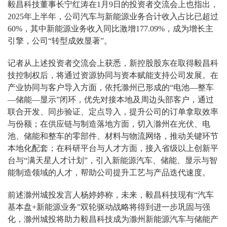
毅昌科技董事长宁红涛在1月9日的投资者交流会上也指出，
2025年上半年，公司汽车与新能源业务合计收入占比已超过
60%，其中新能源业务收入同比激增177.09%，成为增长主
引擎，公司“转型成效显著”。
记者从上述投资者交流会上获悉，新控股股东在取得毅昌科
技控制权后，将通过资源协同与资本赋能支持公司发展。在
产业协同与客户导入方面，依托滁州已形成的“电池—整车
—储能—显示”闭环，优先对接本地及周边头部客户，通过
联合开发、同步验证、定点导入，提升公司的订单拿取效率
与份额；在供应链与制造落地方面，切入滁州在光伏、电
池、储能和整车的零部件、材料与物流网络，推动关键环节
本地化配套；在科研平台与人才方面，接入省级以上创新平
台与“满天星人才计划”，引入新能源汽车、储能、显示与智
能制造领域的人才，帮助公司提升工艺与产品迭代速度。
前述滁州城投发言人杨婷婷称，未来，毅昌科技现有“汽车
基本盘+新能源业务”双轮驱动战略将得到进一步巩固与强
化，滁州城投将助力毅昌科技成为滁州新能源汽车与储能产