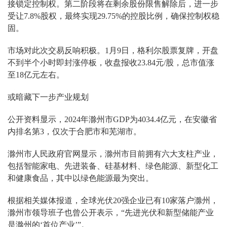
接锁定控制权。第二阶段将在剩余股份限售解除后，进一步
受让7.8%股权，最终实现29.75%的控股比例，确保控制权稳
固。
市场对此次交易反响积极。1月9日，格利尔股票复牌，开盘
不到半个小时即封涨停板，收盘报收23.84元/股，总市值涨
至18亿元左右。
或暗藏下一步产业规划
公开资料显示，2024年滁州市GDP为4034.4亿元，在安徽省
内排名第3，仅次于合肥市和芜湖市。
滁州市人民政府官网显示，滁州市目前拥有六大支柱产业，
包括智能家电、先进装备、硅基材料、绿色能源、新型化工
和健康食品，其中以绿色能源最为突出。
根据相关媒体报道，全球光伏20强企业已有10家落户滁州，
滁州市领导班子也曾公开表示，“先进光伏和新型储能产业
是滁州的‘首位产业’”。