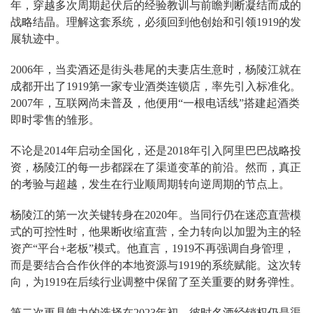
年，穿越多次周期起伏后的经验教训与前瞻判断凝结而成的
战略结晶。理解这套系统，必须回到他创始和引领1919的发
展轨迹中。
2006年，当卖酒还是街头巷尾的夫妻店生意时，杨陵江就在
成都开出了1919第一家专业酒类连锁店，率先引入标准化。
2007年，互联网尚未普及，他便用“一根电话线”搭建起酒类
即时零售的雏形。
不论是2014年启动全国化，还是2018年引入阿里巴巴战略投
资，杨陵江的每一步都踩在了渠道变革的前沿。然而，真正
的考验与超越，发生在行业顺周期转向逆周期的节点上。
杨陵江的第一次关键转身在2020年。当同行仍在迷恋直营模
式的可控性时，他果断收缩直营，全力转向以加盟为主的轻
资产“平台+老板”模式。他直言，1919不再强调自身管理，
而是要结合合作伙伴的本地资源与1919的系统赋能。这次转
向，为1919在后续行业调整中保留了至关重要的财务弹性。
第二次更具魄力的选择在2023年初。彼时名酒经销权仍是渠