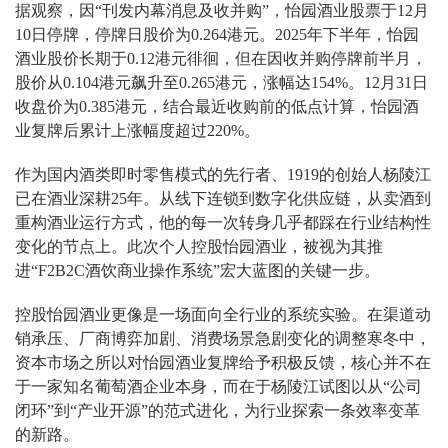
据观察，因“刊发内幕消息及收并购”，怡园酒业股票于12月
10日停牌，停牌日股价为0.264港元。2025年下半年，怡园
酒业股价长期于0.12港元徘徊，但在因收并购停牌前半月，
股价从0.104港元飙升至0.265港元，涨幅达154%。12月31日
收盘价为0.385港元，结合最近收购前的低点计算，怡园酒
业复牌后累计上涨幅度超过220%。
作为国内酒类即时零售模式的先行者、1919的创始人杨陵江
已在酒业深耕25年。从线下连锁到数字化供应链，从卖酒到
重构酒业运行方式，他的每一次转身几乎都踩在行业结构性
变化的节点上。此次个人控股怡园酒业，被视为其推
进“F2B2C酒饮商业操作系统”宏大蓝图的关键一步。
控股怡园酒业更像是一场面向全行业的系统实验。在渠道动
销承压、厂商博弈加剧、消费场景急剧变化的调整寒冬中，
资本市场之所以对怡园酒业复牌给予积极反馈，核心并不在
于一家知名葡萄酒企业本身，而在于杨陵江试图以从“公司
闭环”到“产业开源”的范式进化，为行业探索一条效率变革
的新路。