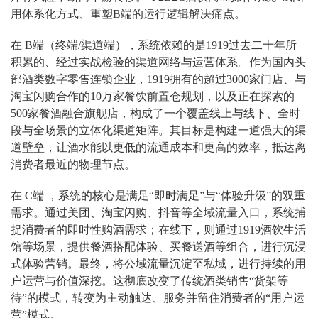
用体系化方式、重塑B端的运行逻辑解决痛点。
在 B端（终端/渠道端），系统依赖的是1919过去二十年所
积累的、经过实战检验的渠道网络与运营体系。作为国内头
部酒类数字零售连锁企业，1919拥有的超过3000家门店、与
淘宝闪购合作的10万家餐饮前置仓规划，以及正在探索的
500家餐酒融合旗舰店，构成了一个覆盖线上与线下、全时
段与全场景的立体化渠道矩阵。其目标是构建一道强大的渠
道壁垒，让酒水能以更低的流通成本和更高的效率，抵达离
消费者最近的物理节点。
在 C端 ，系统的核心是满足“即时满足”与“体验升级”的双重
需求。通过美团、淘宝闪购、抖音等全域流量入口，系统捕
捉消费者的即时性购酒需求；在线下，则通过1919酒饮生活
馆等场景，提供餐酒搭配体验、买餐送酒等组合，进行沉浸
式体验营销。最终，将公域流量沉淀至私域，进行持续的用
户运营与价值深挖。这彻底改变了传统酒类销售“货架等
待”的模式，转变为主动触达、服务并留住消费者的“用户运
营”模式。