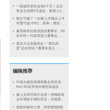
不止拼速度
一线城市房价连涨4个月！北京
有业主挂牌5天成交，购房人3周
签约，专家：房价或见底
猪企亏麻了！20家上市猪企上半
年预亏超150亿，机构：猪价或
在第四季度回暖
秦英林辞任牧原股份董事长，90
后年轻一代高管进入董事会，公
司：大模型养猪由高曈主抓
直击大北农股东会！“菜比肉
贵”还在持续？董事长莫云：对
猪周期已做好充分准备
编辑推荐
中国大模型周调用量全球登顶：
Kimi K3击穿海外模型高溢价壁
垒，引爆全球大模型价格战
被上交所问询才说清！神驰机电
去年增收不增利背后：关税透支
订单、北美飓风骤减
创新药板块大涨，药明康德A股