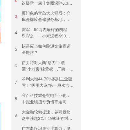
议爆雷，康佳集团深陷6.37
亿诉讼泥潭
厦门象屿青岛大火背后：仓
3
库是橡胶仓储服务基地，当
天气温未达预警，集团5月刚
雷军：50万内最好的增程
进行安全管理培训
4
SUV之一！小米澎程N90
Max预售29.99万元，能否复
快递应当如何跑通文旅寄递
制YU7热度？
5
全链路？
伊力特对大商“动刀”：收
6
回“小老窖”经营权，厂商一体
化收入全年增长近三成
净利大增44.72%实则主业巨
7
亏！“医用大麻”第一股永吉股
份转型阵痛：靠1.18亿私募
容百科技重仓钠电产业化：
收益“保盈”
8
中报业绩扭亏负债率走高，
百亿扩产承压前行
大金融轮动提速，券商板块
9
盘中涨超2%！华林证券封板
涨停，华安证券月内暴跌
广东老板冯康押注算力，奥