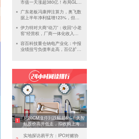
市值一天涨超380亿！布局GLP-
1面临竞争加剧
广东老板冯康押注算力，奥飞数
据上半年净利猛增123%，但总
负债首超126亿元
伊力特对大商“动刀”：收回“小老
窖”经营权，厂商一体化收入全
年增长近三成
容百科技重仓钠电产业化：中报
业绩扭亏负债率走高，百亿扩产
承压前行
从20CM涨停到跌幅超8%！天智
1
航股价高开低走，拟收购上海骨
科62%股权
实地探访易平方：IPO对赌协
2