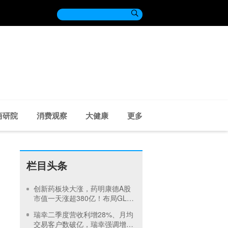

商研院
消费观察
大健康
更多
栏目头条
创新药板块大涨，药明康德A股
市值一天涨超380亿！布局GLP-
1面临竞争加剧
瑞幸二季度营收利增28%、月均
交易客户数破亿，瑞幸强调增长