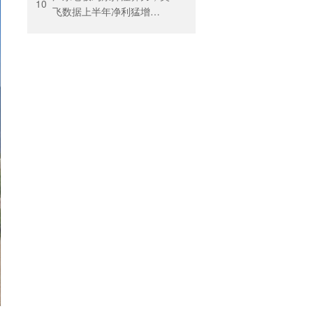
30%迎反弹
10
飞数据上半年净利猛增
123%，但总负债首超126亿
元