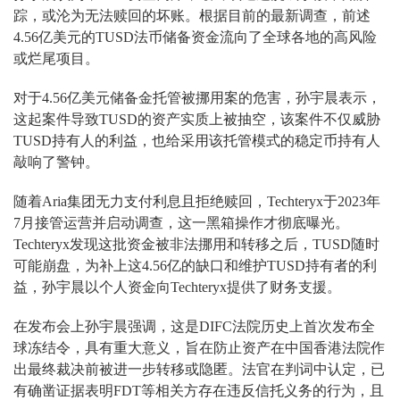
踪，或沦为无法赎回的坏账。根据目前的最新调查，前述
4.56亿美元的TUSD法币储备资金流向了全球各地的高风险
或烂尾项目。
对于4.56亿美元储备金托管被挪用案的危害，孙宇晨表示，
这起案件导致TUSD的资产实质上被抽空，该案件不仅威胁
TUSD持有人的利益，也给采用该托管模式的稳定币持有人
敲响了警钟。
随着Aria集团无力支付利息且拒绝赎回，Techteryx于2023年
7月接管运营并启动调查，这一黑箱操作才彻底曝光。
Techteryx发现这批资金被非法挪用和转移之后，TUSD随时
可能崩盘，为补上这4.56亿的缺口和维护TUSD持有者的利
益，孙宇晨以个人资金向Techteryx提供了财务支援。
在发布会上孙宇晨强调，这是DIFC法院历史上首次发布全
球冻结令，具有重大意义，旨在防止资产在中国香港法院作
出最终裁决前被进一步转移或隐匿。法官在判词中认定，已
有确凿证据表明FDT等相关方存在违反信托义务的行为，且