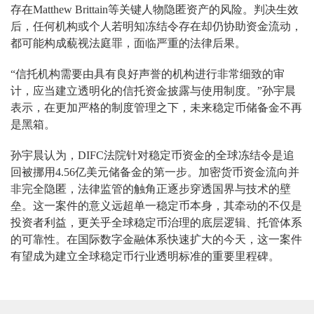
存在Matthew Brittain等关键人物隐匿资产的风险。判决生效
后，任何机构或个人若明知冻结令存在却仍协助资金流动，
都可能构成藐视法庭罪，面临严重的法律后果。
“信托机构需要由具有良好声誉的机构进行非常细致的审
计，应当建立透明化的信托资金披露与使用制度。”孙宇晨
表示，在更加严格的制度管理之下，未来稳定币储备金不再
是黑箱。
孙宇晨认为，DIFC法院针对稳定币资金的全球冻结令是追
回被挪用4.56亿美元储备金的第一步。加密货币资金流向并
非完全隐匿，法律监管的触角正逐步穿透国界与技术的壁
垒。这一案件的意义远超单一稳定币本身，其牵动的不仅是
投资者利益，更关乎全球稳定币治理的底层逻辑、托管体系
的可靠性。在国际数字金融体系快速扩大的今天，这一案件
有望成为建立全球稳定币行业透明标准的重要里程碑。