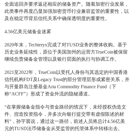
全面追回并要求返还相应的储备资产。随着加密行业发展，
此类事件再度凸显加强加密货币行业兼容监管的重要性，以
及在稳定币背后信托关系中确保透明度的重要性。
4.56亿美元储备金迷雾
2020年末，Techteryx完成了对TUSD业务的整体收购。基于
历史业务延续性，原位于美国加州的运营方TrueCoin被保留
继续负责储备金管理以及银行层面的执行与协调工作。
2021至2022年，TrueCoin以受托人身份与其选定的中国香港
信托机构FDT及Legacy Trust的部分管理层形成紧密关系，并
与开曼群岛注册基金Aria Commodity Finance Fund（下
称“ACFF”）形成了资金外流的隐秘通道。
“在掌握储备金指令与资金路径的情况下，未经授权伪造文
件、捏造投资指令，并多次向银行提交带有虚假陈述的材
料”，孙宇晨说，通过这一路径，前述人员将总计4.56亿美
元的TUSD法币储备金从受监管的托管体系中转移出去。