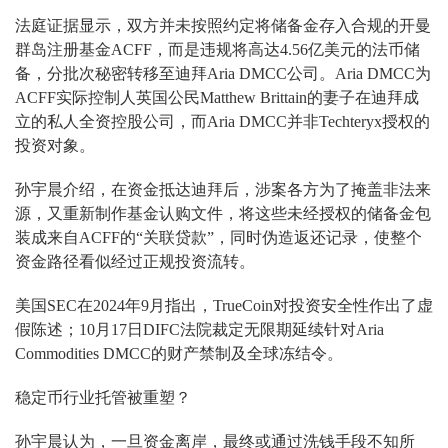
法庭证据显示，双方并未按照约定将储备金存入合规的开曼
群岛注册基金ACFF，而是违规将高达4.56亿美元的法币储
备，分批次秘密转移至迪拜Aria DMCC公司。Aria DMCC为
ACFF实际控制人英国公民Matthew Brittain的妻子在迪拜成
立的私人全资控股公司，而Aria DMCC并非Techteryx授权的
投资对象。
孙宇晨介绍，在资金抵达迪拜后，涉案各方为了掩盖非法来
源，又重新制作基金认购文件，将这些未经授权的储备金包
装成来自ACFF的“关联贷款”，同时伪造返还记录，使整个
资金路径看似经过正规投资流转。
美国SEC在2024年9月指出，TrueCoin对投资安全性作出了虚
假陈述；10月17日DIFC法院裁定无限期延续针对Aria
Commodities DMCC的财产禁制及全球冻结令。
稳定币行业托管被重塑？
孙宇晨认为，一旦资金离岸，最终或通过洗钱手段不知所