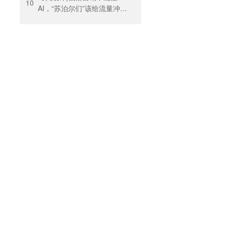
10
AI，“苏泊尔们”该给流量冲动
踩刹车