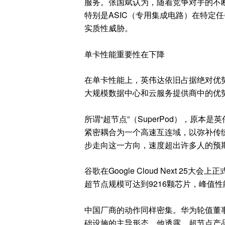
服务。张国斌认为，随着竞争对手的不
特别是ASIC（专用集成电路）在特定
实质性威胁。
单卡性能重要性在下降
在单卡性能上，英伟达依旧占据绝对优
大规模数据中心和云服务提供商中的优
所谓“超节点”（SuperPod），原
紧密耦合为一个高速互连域，以弥补传
步走向这一方向，速度超出许多人的预
谷歌在Google Cloud Next 25大会上
超节点规模可达到9216颗芯片，峰值性能达
中国厂商的动作同样密集。华为轮值董
础设施的主导形态。他透露，超节点产品 Atlas 