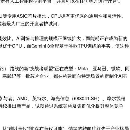
行所有人工智能模型的平台，并且可以在任何地方进行计算”。
U等专用ASIC芯片相比，GPU拥有更优秀的通用性和灵活性。
握着最为广泛的开发者护城河。
能效比。AI训练与推理的规模正继续扩大，而能耗正在成为新的
于GPU，而Gemini 3全程基于谷歌TPU训练的事实，使这种
路） 路线的新“挑战者联盟”正在成型：Meta、亚马逊、微软、阿
、寒武纪等一批芯片企业，都在构建面向特定场景的定制化AI芯
与者。AMD、英特尔、海光信息（688041.SH）、摩尔线程
司在持续推出新产品，试图通过系统架构及集群优化提升整体竞争
从“难以替代”到“存在替代可能”，情绪的转向往往先于产业格局