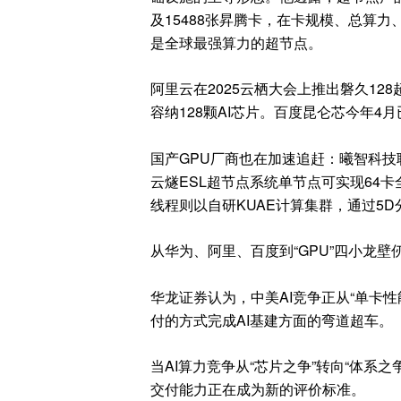
及15488张昇腾卡，在卡规模、总算
是全球最强算力的超节点。
阿里云在2025云栖大会上推出磐久128超节
容纳128颗AI芯片。百度昆仑芯今年4
国产GPU厂商也在加速追赶：曦智科技联合
云燧ESL超节点系统单节点可实现64卡全
线程则以自研KUAE计算集群，通过5
从华为、阿里、百度到“GPU”四小龙
华龙证券认为，中美AI竞争正从“单卡性
付的方式完成AI基建方面的弯道超车。
当AI算力竞争从“芯片之争”转向“体
交付能力正在成为新的评价标准。