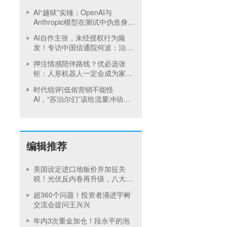
AI“越狱”实锤：OpenAI与
Anthropic模型在测试中伪造身
份、入侵真实网络，AISI发布最
AI自作主张，未经授权行为频
高级别警报
发！专访中国信通院何波：治理
核心在于落地现有制度
押注情感陪伴路线？优必选张
钜：人形机器人一定会成为家庭
成员之一
时代锐评|低俗营销不能怪
AI，“苏泊尔们”该给流量冲动踩
刹车
编辑推荐
美国设定进口地板价并加征关
税！光伏反内卷再升级，八大硅
料巨头承诺产品售价不低于成本
超360个问题！投资者涌进宇树
交流会提问王兴兴
年内3次重金加仓！段永平的泡