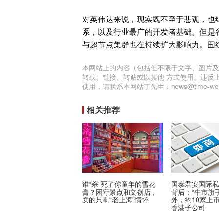
对英伟达来说，现实既不至于悲观，也
系，以及行业最广的开发者基础。但是谷
与超节点集群也在持续扩大影响力。围绕
本网站上的内容（包括但不限于文字、图片及
转载、链接、转贴或以其他 方式使用。违反
使用，请联系本网站丁先生：news@time-week
相关推荐
谁“杀”死了你童年的雪花
国泰君安国际
膏？困守景点和文创店，
背后：“牛市旗
卖的只剩“老上海”情怀
外，约10家上
香港子公司