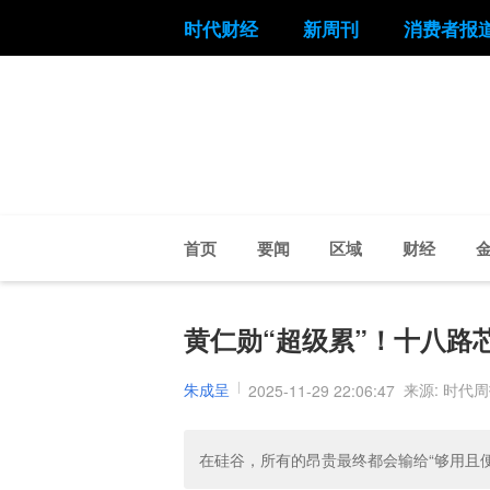
时代财经
新周刊
消费者报
首页
要闻
区域
财经
黄仁勋“超级累”！十八路
朱成呈
来源: 时代
2025-11-29 22:06:47
在硅谷，所有的昂贵最终都会输给“够用且便