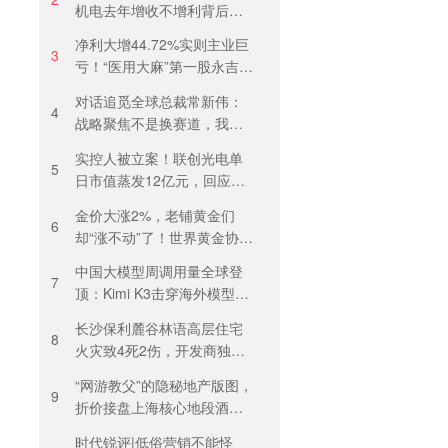
机电去年增收不增利背后：
关税透支订单、北美飓风骤
净利大增44.72%实则主业巨
减
3
亏！“医用大麻”第一股永吉股
份转型阵痛：靠1.18亿私募
对话追觅全球总裁常新伟：
收益“保盈”
4
战略聚焦不是换赛道，我们
会长期深耕物理 AI
实控人被立案！联创光电单
5
日市值蒸发12亿元，回应称
等待调查结果
金价大涨2%，老铺黄金们
6
却“涨不动”了！世界黄金协
会：短期内首饰市场难快速
中国大模型周调用量全球登
回暖
7
顶：Kimi K3击穿海外模型高
溢价壁垒，引爆全球大模型
长沙保利麓谷林语高层住宅
价格战
8
火灾致4死2伤，开发商独家
回应
“网游教父”的隐秘地产版图，
9
折价接盘上海核心地段酒
店，房价曾卖到1200元/晚
时代锐评|低俗营销不能怪