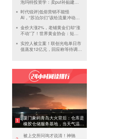
泡玛特投资学：卖put补贴建
仓，买正股吃成长，卖call补贴
时代锐评|低俗营销不能怪
持有
AI，“苏泊尔们”该给流量冲动踩
刹车
金价大涨2%，老铺黄金们却“涨
不动”了！世界黄金协会：短期
内首饰市场难快速回暖
实控人被立案！联创光电单日市
值蒸发12亿元，回应称等待调查
结果
厦门象屿青岛大火背后：仓库是
1
橡胶仓储服务基地，当天气温未
达预警，集团5月刚进行安全管
被上交所问询才说清！神驰
理培训
2