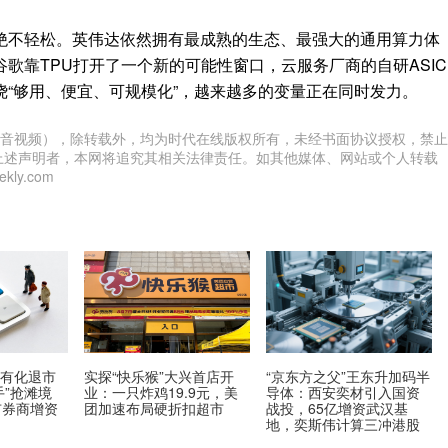
绝不轻松。英伟达依然拥有最成熟的生态、最强大的通用算力体
歌靠TPU打开了一个新的可能性窗口，云服务厂商的自研ASIC
“够用、便宜、可规模化”，越来越多的变量正在同时发力。
音视频），除转载外，均为时代在线版权所有，未经书面协议授权，禁止
上述声明者，本网将追究其相关法律责任。如其他媒体、网站或个人转载
ly.com
私有化退市
实探“快乐猴”大兴首店开
“京东方之父”王东升加码半
手”抢滩境
业：一只炸鸡19.9元，美
导体：西安奕材引入国资
市券商增资
团加速布局硬折扣超市
战投，65亿增资武汉基
地，奕斯伟计算三冲港股