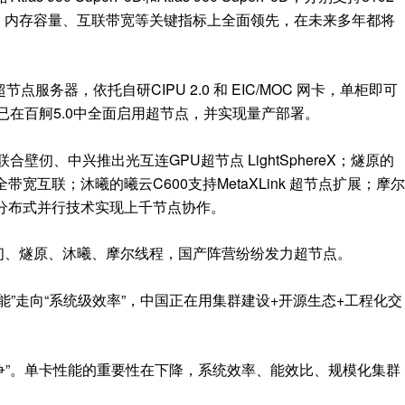
力、内存容量、互联带宽等关键指标上全面领先，在未来多年都将
点服务器，依托自研CIPU 2.0 和 EIC/MOC 网卡，单柜即可
月已在百舸5.0中全面启用超节点，并实现量产部署。
壁仞、中兴推出光互连GPU超节点 LightSphereX；燧原的
带宽互联；沐曦的曦云C600支持MetaXLink 超节点扩展；摩尔
D分布式并行技术实现上千节点协作。
壁仞、燧原、沐曦、摩尔线程，国产阵营纷纷发力超节点。
能”走向“系统级效率”，中国正在用集群建设+开源生态+工程化交
系之争”。单卡性能的重要性在下降，系统效率、能效比、规模化集群