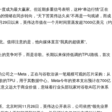
一度成为最大赢家。但近期多重信号表明，这种“单边行情”正在
场的情绪在同步转向，“天下苦英伟达久矣”不再是一句戏谑，而成
月29日以来，英伟达市值在一个月时间里蒸发超7000亿美元（约
台北。值得注意的是，他向媒体直言“我真的超级累”。
上的竞争对手，而是谷歌。长期以来保持低调的TPU路线，首次
的公司之一Meta，正在与谷歌洽谈一笔规模可观的芯片采购：从
歌的TPU，用于其数据中心。Meta今年的资本支出预计在700亿
征意义远大于商业价值，意味着行业头部玩家对谷歌AI芯片体系
。北京时间11月26日，英伟达公开表示，公司依然“领先业界