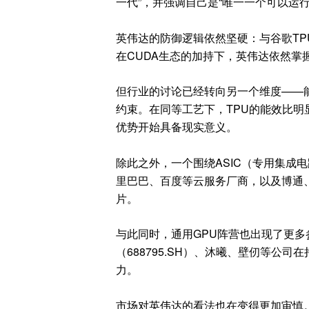
一代”，并强调自己是“唯一一个可以运
英伟达的防御逻辑依然坚硬：与谷歌TP
在CUDA生态的加持下，英伟达依然掌
但行业的讨论已经转向另一个维度——
约束。在同等工艺下，TPU的能效比明显优
优势开始具备现实意义。
除此之外，一个围绕ASIC（专用集成电
里巴巴、百度等云服务厂商，以及博通
片。
与此同时，通用GPU阵营也出现了更多参
（688795.SH）、沐曦、壁仞等公
力。
市场对英伟达的看法也在变得更加审慎。