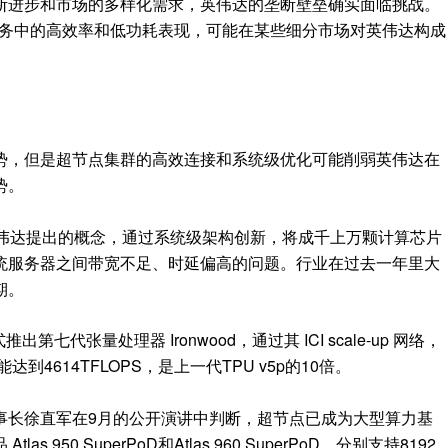
断进步和市场的多样化需求，英伟达的垄断壁垒确实面临挑战。
任务中的高效率和低功耗表现，可能在某些细分市场对英伟达构成
势，但是超节点集群的高效连接和系统级优化可能削弱英伟达在
势。
本是英伟达提出的概念，通过系统级架构创新，将成千上万颗计算芯片
统服务器之间带宽不足、时延偏高的问题。行业在过去一年里大
期。
正式推出第七代张量处理器 Ironwood，通过其 ICI scale-up 网络，
到4614TFLOPS，是上一代TPU v5p的10倍。
事长徐直军在9月的公开演讲中判断，超节点已成为大型算力基
950 SuperPoD和Atlas 960 SuperPoD，分别支持8192