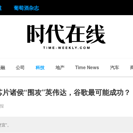
道
葡萄酒杂志
金融
公司
科技
地产
汽车
Time News
芯片诸侯“围攻”英伟达，谷歌最可能成功？
周报
宜”。