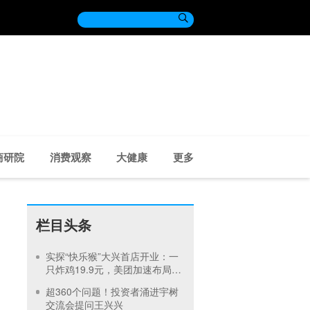

商研院
消费观察
大健康
更多
栏目头条
实探“快乐猴”大兴首店开业：一
只炸鸡19.9元，美团加速布局硬
折扣超市
超360个问题！投资者涌进宇树
交流会提问王兴兴