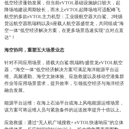
低空经济蓬勃发展，但当前eVTOL基础设施缺口较大，起
降场地建设周期较长，而水上eVTOL起降场地可适配峰飞
航空的多款eVTOL主力机型：工业级航空器大白鲨、2吨级
货运航空器凯瑞鸥以及6座载人航空器盛世龙，共同组成”海
空一体“低空经济解决方案，在更多场景迅速实现”点对点直
达”！
海空协同，重塑五大场景业态
针对不同应用场景，搭载大白鲨/凯瑞鸥/盛世龙eVTOL航空
器，“海空一体”低空经济解决方案可满足海洋能源平台运
维、高频通勤、海空文旅体验、应急救援以及移动空港集群
作业等应用场景需求，提升效率，引领低空经济与海洋经济
融合发展。
能源平台运维
：在海上石油平台或海上风电能源运维场景，
该方案可将运维人员与紧急备件的运送效率提升十倍以上。
应急救援
：
通过“无人机广域搜救+ eVTOL快速响应”的立体