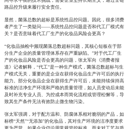
间寻求平衡的技术挑战，需要企业坚持长期主义，通过全链
路品控升级来履行安全责任。
显然，菌落总数的超标是系统性品控问题。因此，很多消费
者产生了一类疑问——系统性品控问题是否和代工厂模式有
关？是否意味着代工厂生产的化妆品风险会更高？
“化妆品抽检中频现菌落总数超标问题，其核心短板在于部
分生产企业的质量管理体系存在严重缺陷。”对于代工厂生
产的化妆品风险是否会更高的问题，张太军向《消费者报
道》记者解释，“代工”是一种生产模式，菌落总数超标与生
产模式无关，重要的是企业在获得化妆品生产许可后的执行
能力。部分化妆品企业在获得生产许可后，未能持续保持高
标准的洁净生产环境和严格的质量管理，如人员变动后未能
及时补充专业人员、为控成本而简化流程或管理松懈等，导
致其生产条件无法有效防止微生物污染。
张太军强调，对于配方温和、防腐体系相对脆弱的产品，如
标榜“天然”“无添加”的化妆品，其对生产环境的洁净度要求
更为严苛。如果企业仍沿用常规管控标准，而未对工艺与质