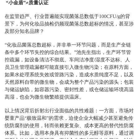
“小金盾”≠质量认证
在监管趋严、行业普遍能实现菌落总数低于100CFU/g的背
景下，为何化妆品抽检仍频现菌落总数超标的情况，甚至涉
及部分知名品牌？
“化妆品菌落总数超标，并非单一环节问题，而是生产全链
条中多个环节失控的综合结果。”池先生指出，生产环节管
控疏漏，如设备清洁不彻底、车间洁净度/湿度不达标、人
员卫生管理疏漏都可能直接引入微生物污染；在原料方面，
如果水处理系统失效或管路污染，造成水质纯度不足，以及
天然原料自带的微生物，会成为整个产品污染的源头；包装
与储运缺陷，如容器污染、密封性差，或仓储运输环境高温
高湿，也会为微生物繁殖提供温床。
以上情况背后折射出行业面临的共性难题：一方面，市场对
婴童产品“极致温和”的需求，迫使企业大幅减少甚至避免传
统防腐剂的使用，转而依赖更复杂、成本更高的替代性防腐
体系。比如，选用本身具有抑菌性的多元醇等原料，通过调