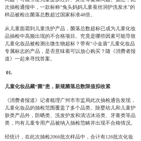
次抽检通报中，一款标称“兔头妈妈儿童蚕丝润护洗发水”的
样品被检出菌落总数超过国家标准48倍。
从儿童面霜到儿童洗护产品，菌落总数超标已成为儿童化妆
品抽检中高频出现的不合格项目。究竟是哪些因素可能导致
儿童化妆品被检测出微生物超标？带有“小金盾”儿童化妆品
专属标志的产品，是否意味着可以放心购买？随《消费者报
道》一起来寻找答案。
01.
儿童化妆品藏“菌”患，新规菌落总数限值拟收紧
《消费者报道》记者梳理广州市市监局此次抽检通告发现，
儿童化妆品的抽检范围覆盖了多个品类。除婴幼儿和儿童护
肤类产品外，防晒类、洗发护发和清洁沐浴类、牙膏类等品
类，均有儿童专用产品被纳入抽检范畴并出现不合格情况。
经统计，在此次抽检2066批次样品中，合计有126批次化妆