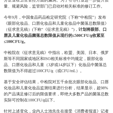
分企业在卫生管控方面的漏洞。为了引导行业进一步提升质
量、规避风险，监管部门已启动对相关标准的修订工作。
今年9月，中国食品药品检定研究院（下称“中检院”）发布
《眼部化妆品、口唇化妆品和儿童化妆品中菌落总数限值》
（征求意见稿）(下称“《征求意见稿》”)，
计划将眼部、口
唇及儿童化妆品菌落总数限值从现行的≤500CFU/g收紧至
≤100CFU/g。
中检院在《征求意见稿》中指出，欧盟、美国、日本、俄罗
斯等不同国家或地区和ISO相关标准中均规定，眼部化妆
品、口唇化妆品和儿童（3岁或14岁以下）化妆品中菌落总
数限值为不得超过100CFU/g（或CFU/mL）。
基于安全评估结果，中检院对五千余批次眼部化妆品、口唇
化妆品和儿童化妆品监测结果进行分析，结果显示，超98%
的产品满足修订后的限值要求，即绝大多数产品的菌落总数
实际可控制在100CFU/g以下。
针对上述变化，业内人士池先生在接受《消费者报道》记者