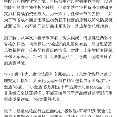
整配方的物理化学环境，再结合生产过程微生物管控，以达
到能抑制微生物生长的环境，但这要求企业具备强大的研发
实力和持续的资金投入。另一方面，任何环节的妥协——如
为了节省成本而选用微生物负载不稳定的原料或简化防腐挑
战测试等，都可能导致防腐体系失效，造成菌落总数超标。
据了解，从本次抽检结果来看，兔头妈妈、倍膳健这两款不
合格的样品，均为标注“小金盾”的儿童化妆品，却出现菌落
总数超标数十倍甚至数百倍的情况。对此，上荃智研究院院
长张太军表示，“小金盾”无法覆盖生产、仓储、运输等环节
的质量风险。
“小金盾”作为儿童化妆品的专属标志，《儿童化妆品监督管
理规定》指出，儿童化妆品应当在销售包装展示面标注“小
金盾”标志。“‘小金盾’仅说明这个产品属于儿童化妆品，而
非质量安全认证标识，不能直接等同于产品经过监管部门审
批或质量达标。”张太军补充道。
眼下，婴童化妆品行业正面临在“极致温和”与“绝对安全”之