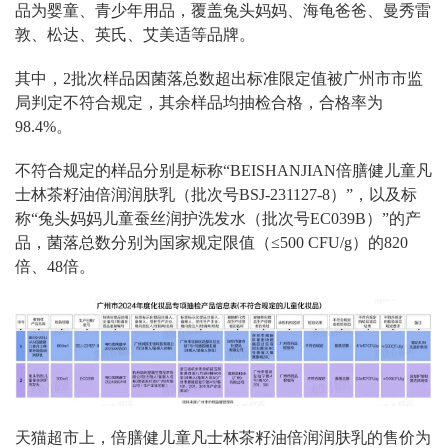
品为婴童、青少年用品，覆盖兔头妈妈、海龟爸爸、曼秀雷
敦、松达、英氏、艾美适等品牌。
其中，2批次样品因菌落总数超出标准限定值被广州市市监
局判定不符合规定，其余样品均抽检合格，合格率为
98.4%。
不符合规定的样品分别是标称“BEISHANJIAN倍膳健儿童凡
士林茶籽油倍润润肤乳（批次号BSJ-231127-8）”，以及标
称“兔头妈妈儿童蚕丝润护洗发水（批次号EC039B）”的产
品，菌落总数分别为国家规定限值（≤500 CFU/g）的820
倍、48倍。
天猫超市上，倍膳健儿童凡士林茶籽油倍润润肤乳的售价为