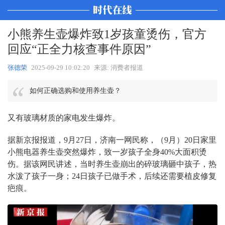
小熊养生壶爆炸致1岁孩童烫伤，官方
回应“正全力核查事件原因”
张德荣
2025-09-29 10:02:20
来源: 消费者报道
如何正确选购和使用养生壶？
又有玻璃材质的家电发生爆炸。
据新京报报道，9月27日，济南一网民称，（9月）20日家里
小熊电器养生壶突然爆炸，致一岁孩子全身40%大面积烫
伤。据该网民讲述，当时养生壶崩出的碎玻璃砸中孩子，热
水泼了孩子一身；24日孩子已做手术，后续还需要植皮修复
疤痕。