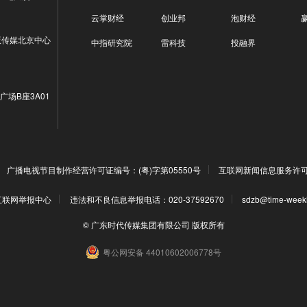
云掌财经
创业邦
泡财经
版传媒北京中心
中指研究院
雷科技
投融界
广场B座3A01
广播电视节目制作经营许可证编号：(粤)字第05550号
互联网新闻信息服务许可证编
互联网举报中心
违法和不良信息举报电话：020-37592670
sdzb@time-week
© 广东时代传媒集团有限公司 版权所有
粤公网安备 44010602006778号