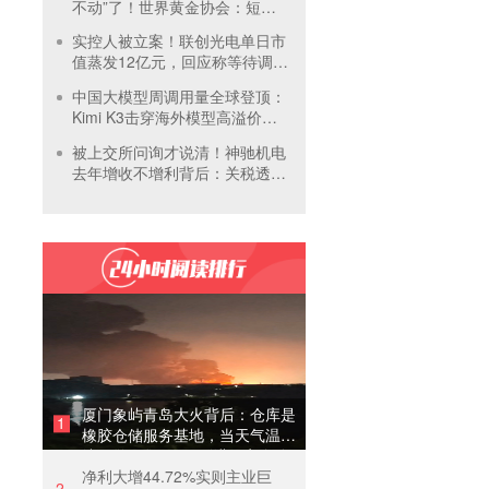
不动”了！世界黄金协会：短期
内首饰市场难快速回暖
实控人被立案！联创光电单日市
值蒸发12亿元，回应称等待调查
结果
中国大模型周调用量全球登顶：
Kimi K3击穿海外模型高溢价壁
垒，引爆全球大模型价格战
被上交所问询才说清！神驰机电
去年增收不增利背后：关税透支
订单、北美飓风骤减
厦门象屿青岛大火背后：仓库是
1
橡胶仓储服务基地，当天气温未
达预警，集团5月刚进行安全管
净利大增44.72%实则主业巨
理培训
2