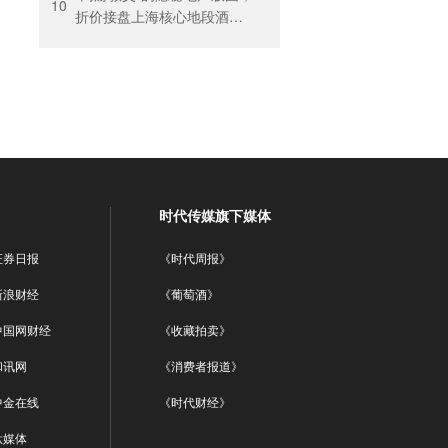
回暖
10
折价接盘上海核心地段酒
店，房价曾卖到1200元/晚
时代传媒旗下媒体
证券日报
《时代周报》
新浪财经
《葡萄酒》
中国网财经
《收藏拍卖》
和讯网
《消费者报道》
中金在线
《时代财经》
钛媒体