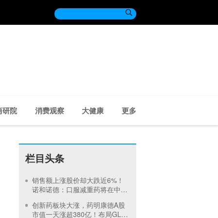

商研院
消费观察
大健康
更多
栏目头条
销售额上涨股价却大跌近6%！
诺和诺德：口服减重药将在中国
递交上市申请
创新药板块大涨，药明康德A股
市值一天涨超380亿！布局GLP-