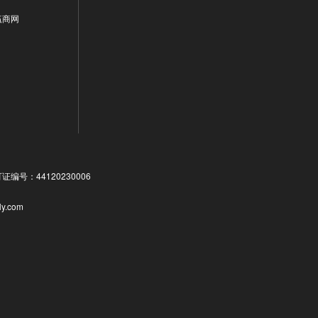
赢商网
号：44120230006
ly.com