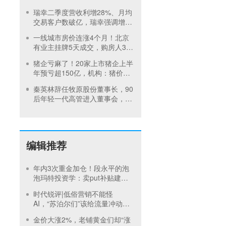
1面临竞争加剧
瑞幸二季度营收利增28%、月均
交易客户数破亿，瑞幸强调增长
不止拼速度
一线城市房价连涨4个月！北京
有业主挂牌5天成交，购房人3周
签约，专家：房价或见底
猪企亏麻了！20家上市猪企上半
年预亏超150亿，机构：猪价或
在第四季度回暖
秦英林辞任牧原股份董事长，90
后年轻一代高管进入董事会，公
司：大模型养猪由高曈主抓
编辑推荐
年内3次重金加仓！段永平的泡
泡玛特投资学：卖put补贴建
仓，买正股吃成长，卖call补贴
时代锐评|低俗营销不能怪
持有
AI，“苏泊尔们”该给流量冲动踩
刹车
金价大涨2%，老铺黄金们却“涨