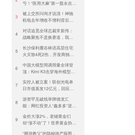
亏！“医用大麻”第一股永吉股
份转型阵痛：靠1.18亿私募
被上交所问询才说清！神驰
收益“保盈”
3
机电去年增收不增利背后：
关税透支订单、北美飓风骤
对话追觅全球总裁常新伟：
减
4
战略聚焦不是换赛道，我们
会长期深耕物理 AI
长沙保利麓谷林语高层住宅
5
火灾致4死2伤，开发商独家
回应
中国大模型周调用量全球登
6
顶：Kimi K3击穿海外模型高
溢价壁垒，引爆全球大模型
实控人被立案！联创光电单
价格战
7
日市值蒸发12亿元，回应称
等待调查结果
游资罕见破线举牌德龙汇
8
能：网红投资人“鑫多多”逆势
锁仓，燃气主业背后藏芯片
金价大涨2%，老铺黄金们
叙事
9
却“涨不动”了！世界黄金协
会：短期内首饰市场难快速
“网游教父”的隐秘地产版图，