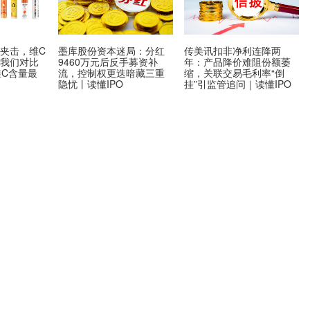
夹击，维C
墨库股份资本迷局：分红
传美讯扣非净利连降两
？我们对比
9460万元后反手募资补
年：产品降价难阻份额萎
维C含量最
流，控制权更迭暗藏三重
缩，关联交易毛利率“倒
隐忧丨读懂IPO
挂”引监管追问｜读懂IPO