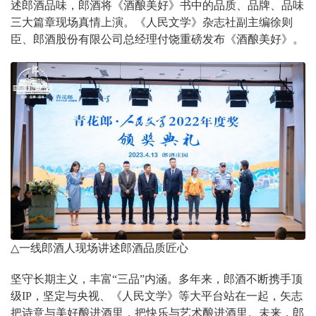
述郎酒品味，郎酒将《酒酿美好》书中的品质、品牌、品味
三大篇章现场真情上演。《人民文学》杂志社副主编徐则
臣、郎酒股份有限公司总经理付饶重磅发布《酒酿美好》。
△
一线郎酒人现场讲述郎酒品质匠心
坚守长期主义，丰富“三品”内涵。多年来，郎酒不断携手顶
级
IP
，坚定与央视、《人民文学》等大平台站在一起，矢志
把诗意与美好酿进酒里，把快乐与艺术酿进酒里。未来，郎