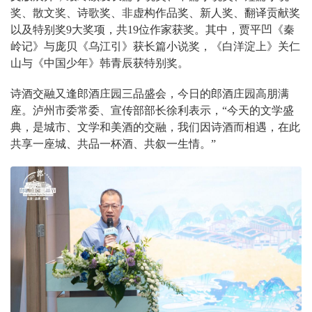
奖、散文奖、诗歌奖、非虚构作品奖、新人奖、翻译贡献奖
以及特别奖
9
大奖项，共
19
位作家获奖。其中，贾平凹《秦
岭记》与庞贝《乌江引》获长篇小说奖，《白洋淀上》关仁
山与《中国少年》韩青辰获特别奖。
诗酒交融又逢郎酒庄园三品盛会，今日的郎酒庄园高朋满
座。泸州市委常委、宣传部部长徐利表示，“今天的文学盛
典，是城市、文学和美酒的交融，我们因诗酒而相遇，在此
共享一座城、共品一杯酒、共叙一生情。”