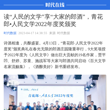
读“人民的文学”享“大家的郎酒”，青花
郎•人民文学2022年度奖颁奖
时代数据
2023-04-17 14:38:55
来源: 时代数据
诗酒相逢，共酿盛宴。
4
月
13
日，“青花郎
·
人民文学
2022
年
度奖”颁奖典礼在春光无限的郎酒庄园隆重举行，
9
大奖项授
予
2022
年度为《人民文学》做出巨大贡献的
19
名作家，贾平
凹、舒婷、苏童、施战军等大家与郎酒共同启动《百大文学
名家流觞集》，《酒酿美好》新书重磅发布。