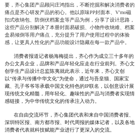
要，齐心集团产品顾问庄鸿指出，不断挖掘和解决消费者的
痛点是齐心研发产品的初心。他以原味PP封面本、V'mo磁
扣式收纳包、防倒伏档案盒等产品为例，分享了设计思路，
这些产品分别解决了本册封面易破损、小物件收纳难、档案
盒易倾倒等用户痛点，充分提升了用户使用过程中的体验
感，让更具人性化的产品功能设计隐藏在每一款产品中。
消费者报道记者杨海梅提出，齐心作为成立三十多年的
办公文具企业，品牌和产品年轻化应走在行业前列。齐心文
创学生产品设计总监陈夷就此表示，近年来，齐心文创
以“传承与传播中华文化”为使命，通过与吾皇猫、国家宝
藏、孔子爷爷等承载中国文化特色的IP联名，以创意设计展
现传统文化精髓，用年轻化、趣味性的产品与消费者实现情
感链接，为中华传统文化的传承注入动力。
在自由交流环节，齐心集团代表和来自中国消费者报、
深圳特区报、南方都市报、时代周报的媒体记者，以及各地
消费者代表就科技赋能产业进行了更深入的交流。