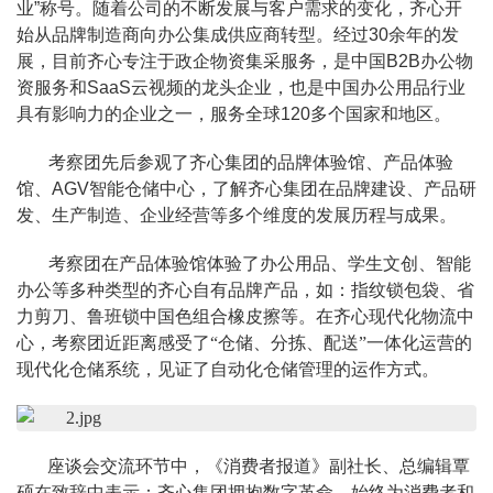
业”称号。随着公司的不断发展与客户需求的变化，齐心开
始从品牌制造商向办公集成供应商转型。经过30余年的发
展，目前齐心专注于政企物资集采服务，是中国B2B办公物
资服务和SaaS云视频的龙头企业，也是中国办公用品行业
具有影响力的企业之一，服务全球120多个国家和地区。
考察团先后参观了齐心集团的品牌体验馆、产品体验
馆、AGV智能仓储中心，了解齐心集团在品牌建设、产品研
发、生产制造、企业经营等多个维度的发展历程与成果。
考察团在产品体验馆体验了办公用品、学生文创、智能
办公等多种类型的齐心自有品牌产品，如：指纹锁包袋、
省
力剪刀、鲁班锁中国色组合橡皮擦等。
在齐心现代化物流中
心，考察团近距离感受了“仓储、分拣、配送”一体化运营的
现代化仓储系统，见证了自动化仓储管理的运作方式。
座谈会交流环节中，《消费者报道》副社长、总编辑覃
硕在致辞中表示：齐心集团
拥抱数字革命，始终为消费者和