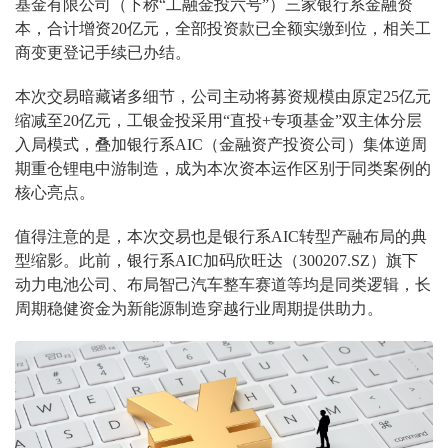
基金有限公司（下称“工融金投六号”）三家银行系金融资
本，合计增资20亿元，全部投资款已全额实缴到位，相关工
商变更登记手续已办结。
本次交易暗藏诸多细节，公司主动将募资规模由原定25亿元
缩减至20亿元，工银金投采用“直投+专项基金”双主体分层
入局模式，叠加银行系AIC（金融资产投资公司）集体逆周
期重仓锂电中游制造，成为本次资本运作区别于同类案例的
核心亮点。
值得注意的是，本次交易也是银行系AIC转型产融布局的典
型缩影。此前，银行系AIC加码欣旺达（300207.SZ）旗下
动力电池公司、布局智己汽车整车赛道等均是同类逻辑，长
周期稳健资金为新能源制造穿越行业周期提供助力。