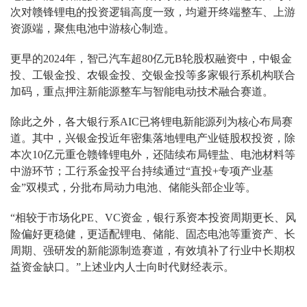
次对赣锋锂电的投资逻辑高度一致，均避开终端整车、上游
资源端，聚焦电池中游核心制造。
更早的2024年，智己汽车超80亿元B轮股权融资中，中银金
投、工银金投、农银金投、交银金投等多家银行系机构联合
加码，重点押注新能源整车与智能电动技术融合赛道。
除此之外，各大银行系AIC已将锂电新能源列为核心布局赛
道。其中，兴银金投近年密集落地锂电产业链股权投资，除
本次10亿元重仓赣锋锂电外，还陆续布局锂盐、电池材料等
中游环节；工行系金投平台持续通过“直投+专项产业基
金”双模式，分批布局动力电池、储能头部企业等。
“相较于市场化PE、VC资金，银行系资本投资周期更长、风
险偏好更稳健，更适配锂电、储能、固态电池等重资产、长
周期、强研发的新能源制造赛道，有效填补了行业中长期权
益资金缺口。”上述业内人士向时代财经表示。