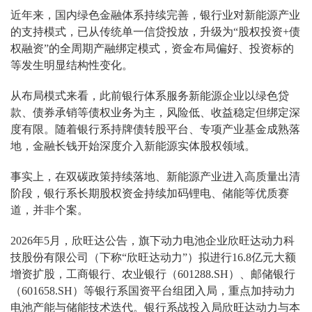
近年来，国内绿色金融体系持续完善，银行业对新能源产业
的支持模式，已从传统单一信贷投放，升级为“股权投资+债
权融资”的全周期产融绑定模式，资金布局偏好、投资标的
等发生明显结构性变化。
从布局模式来看，此前银行体系服务新能源企业以绿色贷
款、债券承销等债权业务为主，风险低、收益稳定但绑定深
度有限。随着银行系持牌债转股平台、专项产业基金成熟落
地，金融长钱开始深度介入新能源实体股权领域。
事实上，在双碳政策持续落地、新能源产业进入高质量出清
阶段，银行系长期股权资金持续加码锂电、储能等优质赛
道，并非个案。
2026年5月，欣旺达公告，旗下动力电池企业欣旺达动力科
技股份有限公司（下称“欣旺达动力”）拟进行16.8亿元大额
增资扩股，工商银行、农业银行（601288.SH）、邮储银行
（601658.SH）等银行系国资平台组团入局，重点加持动力
电池产能与储能技术迭代。银行系战投入局欣旺达动力与本