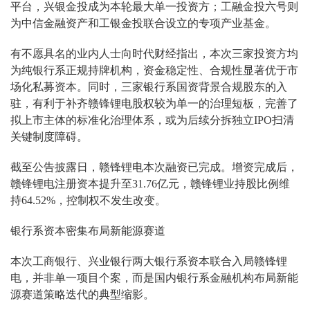
平台，兴银金投成为本轮最大单一投资方；工融金投六号则
为中信金融资产和工银金投联合设立的专项产业基金。
有不愿具名的业内人士向时代财经指出，本次三家投资方均
为纯银行系正规持牌机构，资金稳定性、合规性显著优于市
场化私募资本。同时，三家银行系国资背景合规股东的入
驻，有利于补齐赣锋锂电股权较为单一的治理短板，完善了
拟上市主体的标准化治理体系，或为后续分拆独立IPO扫清
关键制度障碍。
截至公告披露日，赣锋锂电本次融资已完成。增资完成后，
赣锋锂电注册资本提升至31.76亿元，赣锋锂业持股比例维
持64.52%，控制权不发生改变。
银行系资本密集布局新能源赛道
本次工商银行、兴业银行两大银行系资本联合入局赣锋锂
电，并非单一项目个案，而是国内银行系金融机构布局新能
源赛道策略迭代的典型缩影。