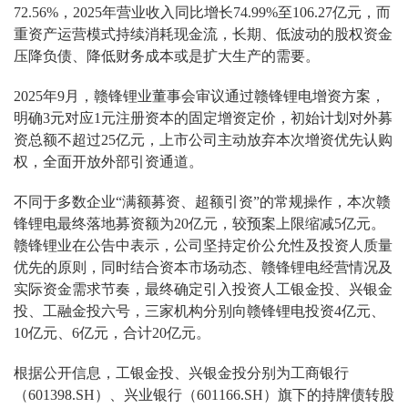
72.56%，2025年营业收入同比增长74.99%至106.27亿元，而
重资产运营模式持续消耗现金流，长期、低波动的股权资金
压降负债、降低财务成本或是扩大生产的需要。
2025年9月，赣锋锂业董事会审议通过赣锋锂电增资方案，
明确3元对应1元注册资本的固定增资定价，初始计划对外募
资总额不超过25亿元，上市公司主动放弃本次增资优先认购
权，全面开放外部引资通道。
不同于多数企业“满额募资、超额引资”的常规操作，本次赣
锋锂电最终落地募资额为20亿元，较预案上限缩减5亿元。
赣锋锂业在公告中表示，公司坚持定价公允性及投资人质量
优先的原则，同时结合资本市场动态、赣锋锂电经营情况及
实际资金需求节奏，最终确定引入投资人工银金投、兴银金
投、工融金投六号，三家机构分别向赣锋锂电投资4亿元、
10亿元、6亿元，合计20亿元。
根据公开信息，工银金投、兴银金投分别为工商银行
（601398.SH）、兴业银行（601166.SH）旗下的持牌债转股