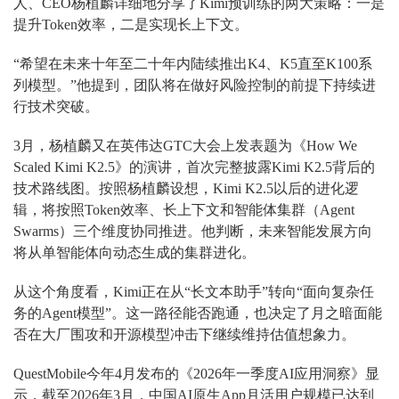
人、CEO杨植麟详细地分享了Kimi预训练的两大策略：一是
提升Token效率，二是实现长上下文。
“希望在未来‌十年至二十年内‌陆续推出‌K4、K5直至K100系
列模型。”他提到，团队将在‌做好风险控制的前提下持续进
行技术突破‌。
3月，杨植麟又在英伟达GTC大会上发表题为《How We
Scaled Kimi K2.5》的演讲，首次完整披露Kimi K2.5背后的
技术路线图。按照杨植麟设想，Kimi K2.5以后的进化逻
辑，将按照Token效率、长上下文和智能体集群（Agent
Swarms）三个维度协同推进。他判断，未来智能发展方向
将从单智能体向动态生成的集群进化。
从这个角度看，Kimi正在从“长文本助手”转向“面向复杂任
务的Agent模型”。这一路径能否跑通，也决定了月之暗面能
否在大厂围攻和开源模型冲击下继续维持估值想象力。
QuestMobile今年4月发布的《2026年一季度AI应用洞察》显
示，截至2026年3月，中国AI原生App月活用户规模已达到