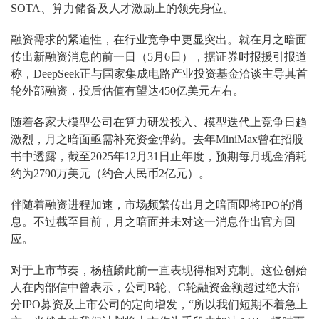
SOTA、算力储备及人才激励上的领先身位。
融资需求的紧迫性，在行业竞争中更显突出。就在月之暗面
传出新融资消息的前一日（5月6日），据证券时报援引报道
称，DeepSeek正与国家集成电路产业投资基金洽谈主导其首
轮外部融资，投后估值有望达450亿美元左右。
随着各家大模型公司在算力研发投入、模型迭代上竞争日趋
激烈，月之暗面亟需补充资金弹药。去年MiniMax曾在招股
书中透露，截至2025年12月31日止年度，预期每月现金消耗
约为2790万美元（约合人民币2亿元）。
伴随着融资进程加速，市场频繁传出月之暗面即将IPO的消
息。不过截至目前，月之暗面并未对这一消息作出官方回
应。
对于上市节奏，杨植麟此前一直表现得相对克制。这位创始
人在内部信中曾表示，公司B轮、C轮融资金额超过绝大部
分IPO募资及上市公司的定向增发，“所以我们短期不着急上