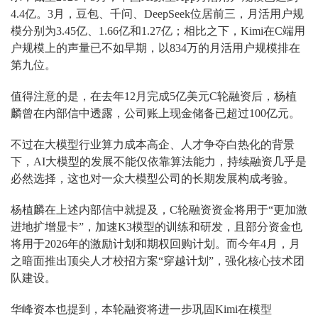
4.4亿。3月，豆包、千问、DeepSeek位居前三，月活用户规
模分别为3.45亿、1.66亿和1.27亿；相比之下，Kimi在C端用
户规模上的声量已不如早期，以834万的月活用户规模排在
第九位。
值得注意的是，在去年12月完成5亿美元C轮融资后，杨植
麟曾在内部信中透露，公司账上现金储备已超过100亿元。
不过在大模型行业算力成本高企、人才争夺白热化的背景
下，AI大模型的发展不能仅依靠算法能力，持续融资几乎是
必然选择，这也对一众大模型公司的长期发展构成考验。
杨植麟在上述内部信中就提及，C轮融资资金将用于“更加激
进地扩增显卡”，加速K3模型的训练和研发，且部分资金也
将用于2026年的激励计划和期权回购计划。而今年4月，月
之暗面推出顶尖人才校招方案“穿越计划”，强化核心技术团
队建设。
华峰资本也提到，本轮融资将进一步巩固Kimi在模型