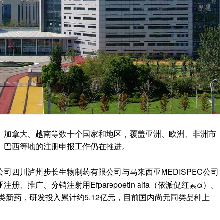
、加拿大、越南等数十个国家和地区，覆盖亚洲、欧洲、非洲市
、巴西等地的注册申报工作仍在推进。
司四川泸州步长生物制药有限公司与马来西亚MEDISPEC公司
推广、分销注射用Efparepoetin alfa（依派促红素α）。
类新药，研发投入累计约5.12亿元，目前国内尚无同类品种上