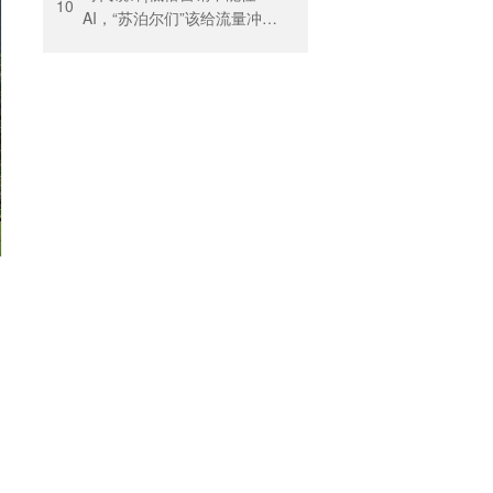
10
AI，“苏泊尔们”该给流量冲动
踩刹车