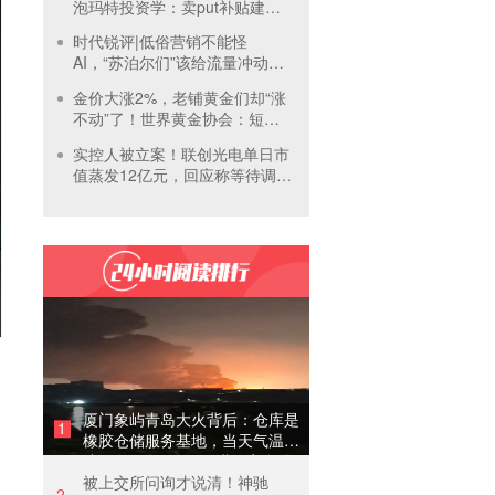
泡玛特投资学：卖put补贴建
仓，买正股吃成长，卖call补贴
时代锐评|低俗营销不能怪
持有
AI，“苏泊尔们”该给流量冲动踩
刹车
金价大涨2%，老铺黄金们却“涨
不动”了！世界黄金协会：短期
内首饰市场难快速回暖
实控人被立案！联创光电单日市
值蒸发12亿元，回应称等待调查
结果
厦门象屿青岛大火背后：仓库是
1
橡胶仓储服务基地，当天气温未
达预警，集团5月刚进行安全管
被上交所问询才说清！神驰
理培训
2