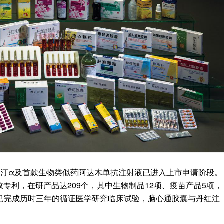
泊汀α及首款生物类似药阿达木单抗注射液已进入上市申请阶段。
有效专利，在研产品达209个，其中生物制品12项、疫苗产品5项，
已完成历时三年的循证医学研究临床试验，脑心通胶囊与丹红注