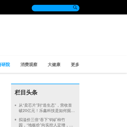

商研院
消费观察
大健康
更多
栏目头条
从“卖芯片”到“造生态”，营收首
破20亿元！乐鑫科技是如何掘金
AIoT万亿市场？|发现好公司
拟溢价三倍“吞下”钨矿柿竹
园，“地板价”向实控人定增，中