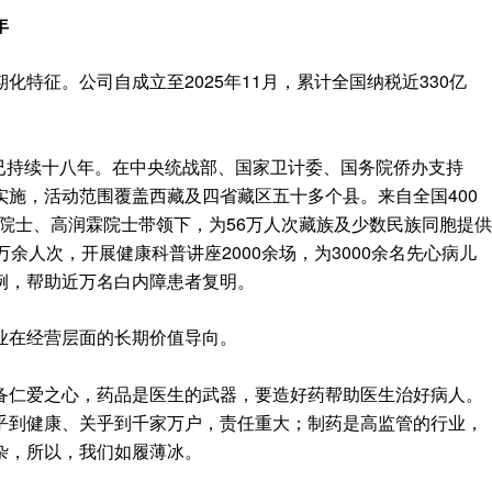
年
特征。公司自成立至2025年11月，累计全国纳税近330亿
来已持续十八年。在中央统战部、国家卫计委、国务院侨办支持
施，活动范围覆盖西藏及四省藏区五十多个县。来自全国400
礼院士、高润霖院士带领下，为56万人次藏族及少数民族同胞提供
余人次，开展健康科普讲座2000余场，为3000余名先心病儿
例，帮助近万名白内障患者复明。
业在经营层面的长期价值导向。
备仁爱之心，药品是医生的武器，要造好药帮助医生治好病人。
乎到健康、关乎到千家万户，责任重大；制药是高监管的行业，
杂，所以，我们如履薄冰。