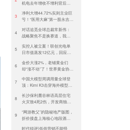
机电去年增收不增利背后：
关税透支订单、北美飓风骤
净利大增44.72%实则主业巨
减
3
亏！“医用大麻”第一股永吉股
份转型阵痛：靠1.18亿私募
对话追觅全球总裁常新伟：
收益“保盈”
4
战略聚焦不是换赛道，我们
会长期深耕物理 AI
实控人被立案！联创光电单
5
日市值蒸发12亿元，回应称
等待调查结果
金价大涨2%，老铺黄金们
6
却“涨不动”了！世界黄金协
会：短期内首饰市场难快速
中国大模型周调用量全球登
回暖
7
顶：Kimi K3击穿海外模型高
溢价壁垒，引爆全球大模型
长沙保利麓谷林语高层住宅
价格战
8
火灾致4死2伤，开发商独家
回应
“网游教父”的隐秘地产版图，
9
折价接盘上海核心地段酒
店，房价曾卖到1200元/晚
时代锐评|低俗营销不能怪