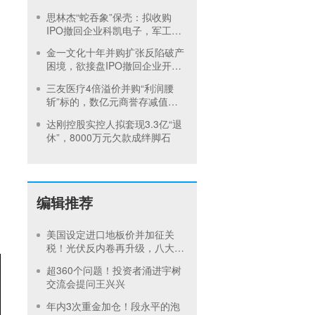
钨高新称未损害中小股东利益
思林杰“蛇吞象”保壳：拟收购
IPO撤回企业科凯电子，军工跨
界消费电子难言协同
金一文化十年并购扩张反陷破产
困境，欲接盘IPO撤回企业开科
唯识“镀金”
三友医疗4倍溢价并购“利润腰
斩”标的，数亿元商誉存减值风
险
达刚控股实控人拟套现3.3亿“退
休”，8000万元欠款成绊脚石
编辑推荐
美国设定进口地板价并加征关
税！光伏反内卷再升级，八大硅
料巨头承诺产品售价不低于成本
超360个问题！投资者涌进宇树
交流会提问王兴兴
年内3次重金加仓！段永平的泡