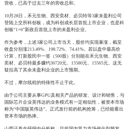
营收，已高于过去三年的营收总和。
10月28日
，
禾元生物、西安奕材、必贝特
等
3
家未盈利公司
登陆上交所科创板，成为科创成长层首批上市企业
，也是科
创板
“1+6”新政后首批上市的未盈利企业。
作为参考，上述3家公司上市当天，
股价均实现暴涨，截至
收盘分别涨213.49%、198.72%、74.41%。若以盘中最高价
计算，打新股民中一签（500股）分别能在禾元生物、西安
奕材、必贝特最多赚约30720元、15580元、15565元。这无
疑拉高了其余未盈利企业的上市预期。
不过，摩尔线程的特殊性不止于此。
由于公司主要从事
GPU
及相关产品的研发、设计和销售，与
国际芯片企业英伟达的业务模式有一定相似性，被资本市场
称为“中国版英伟达”。正式发行前的机构抢筹，已经能看出
资本市场的热捧。
山西证券在研报中分析称，目前
国内算力市场催化剂频发，